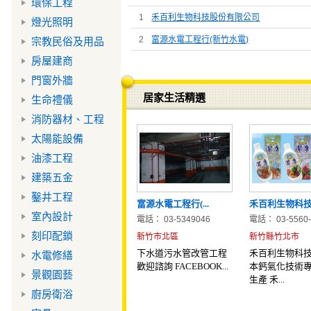
環保工程
1
禾百利生物科技股份有限公司
燈光照明
2
富源水電工程行(新竹水電)
宗教民俗及用品
房屋建商
門窗外牆
居家生活精選
生命禮儀
消防器材、工程
太陽能設備
油漆工程
建築五金
鑿井工程
富源水電工程行(...
禾百利生物科技股
室內設計
電話： 03-5349046
電話： 03-5560-
刻印配鎖
新竹市北區
新竹縣竹北市
下水道污水管改管工程
禾百利生物科技
水電修繕
歡迎諮詢 FACEBOOK...
本鈣氣化技術
景觀園藝
生產 禾...
廚房衛浴