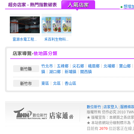
想增
富源水電工程...
禾百利生物科...
竹北市
｜
五峰鄉
｜
尖石鄉
｜
峨眉鄉
｜
北埔鄉
｜
寶山鄉
新竹縣
鎮
｜
湖口鄉
｜
新埔鎮
｜
關西鎮
東區
｜
北區
｜
香山區
新竹市
數位新竹
|
店家登入
|
服務條
版權所有 仿作必究 2010 TWNA-Net 
★ 版權宣告：本網頁之各店
★ 本站依網站分級制標示為
目前有
2070
位訪客正在線