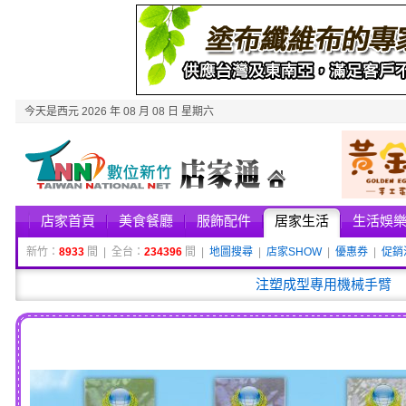
今天是西元 2026 年 08 月 08 日 星期六
店家首頁
美食餐廳
服飾配件
居家生活
生活娛
新竹：
8933
間 | 全台：
234396
間 |
地圖搜尋
|
店家SHOW
|
優惠券
|
促銷
注塑成型專用機械手臂