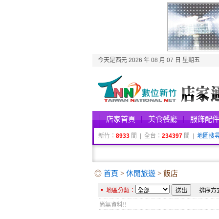
今天是西元 2026 年 08 月 07 日 星期五
店家首頁
美食餐廳
服飾配
新竹：
8933
間 | 全台：
234397
間 |
地圖搜
◎
首頁
>
休閒旅遊
> 飯店
地區分類：
排序方
尚無資料!!