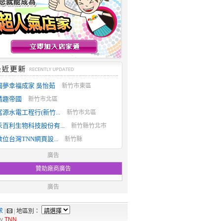
圓夢幸福成家 吳怡茹
新竹市東區
情趣帝國
新竹市北區
富源水電工程行(新竹...
新竹市北區
禾百利生物科技股份有...
新竹縣竹北市
數位台灣TNN網頁設...
新竹縣
廣告
贊助廠商廣告
廣告
求
|
|
地區別：
by
TNN