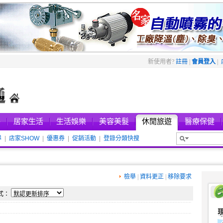
新使用者?
註冊
|
會員登入
|
件
居家生活
生活娛樂
美容美髮
休閒旅遊
醫療保健
尋
|
店家SHOW
|
優惠券
|
促銷活動
|
登錄分類快搜
新進店家
檢舉
|
資料更正
|
移除要求
式：